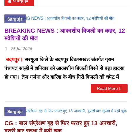
Surguja
Sarguja
BREAKING NEWS : आकाशीय बिजली का कहर, 12
मवेशियों की मौत
26-Jul-2026
उदयपुर।
सरगुजा जिले के उदयपुर विकासखंड अंतर्गत ग्राम
पंचायत साल्ही में शनिवार को आकाशीय बिजली गिरने से बड़ा हादसा
हो गया। तेज गर्जना और बारिश के बीच गिरी बिजली की चपेट में
आने से 12 मवेशियों की मौके पर ही मौत हो गई। मृत मवेशियों में तीन
Read More
बैल और नौ गाय शामिल हैं। इस घटना के बाद प्रभावित पशुपालकों
के सामने आर्थिक संकट की स्थिति पैदा हो गई है। जानकारी के
Sarguja
अनुसार शनिवार को अचानक क्षेत्र में मौसम ने करवट बदली।
आसमान में बादल छा गए और तेज गर्जना के साथ बारिश शुरू हो
CG : बाल संप्रेक्षण गृह से फिर फरार हुए 13 अपचारी,
गई। इसी दौरान ग्राम साल्ही के बैगापारा क्षेत्र में चर रहे मवेशी
दूसरी बार सुरक्षा में बड़ी चूक