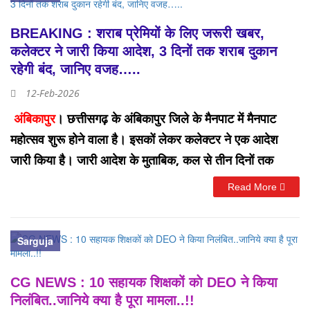
रुपये आंकी गई है।
देखें लिस्ट –
इसके साथ ही 3090 रुपये नगद भी जब्त किए गए हैं। पुलिस को
BREAKING : शराब प्रेमियों के लिए जरूरी खबर,
सूचना मिली थी कि आरोपी उड़ीसा से गांजा लाकर उत्तरप्रदेश में
कलेक्टर ने जारी किया आदेश, 3 दिनों तक शराब दुकान
बेचने की योजना बना रहे हैं।
रहेगी बंद, जानिए वजह…..
12-Feb-2026
सूचना के आधार पर नया बस स्टैंड के पीछे घेराबंदी कर दोनों को
अंबिकापुर
। छत्तीसगढ़ के अंबिकापुर जिले के मैनपाट में मैनपाट
पकड़ लिया गया। पूछताछ में तस्करी की पुष्टि होने के बाद आरोपियों
महोत्सव शुरू होने वाला है। इसकों लेकर कलेक्टर ने एक आदेश
के खिलाफ एनडीपीएस एक्ट के तहत मामला दर्ज कर उन्हें न्यायालय
जारी किया है। जारी आदेश के मुताबिक, कल से तीन दिनों तक
में पेश किया गया। पुलिस अब इस नेटवर्क से जुड़े अन्य लोगों की
मैनपाट के आसपास संचालित होने वाली शराब दुकानें बंद रहेगी।
Read More
तलाश में जुटी है।
कलेक्टर अजीत वसंत द्वारा छत्तीसगढ़ आबकारी अधिनियम 1915
की धारा 24 की उप-धारा (1) के अन्तर्गत प्रदत्त शक्तियों का प्रयोग
Sarguja
करते हुए आयोजित मैनपाट महोत्सव 13, 14 एवं 15 फरवरी को
कानून व्यवस्था व लोक शांति को दृष्टिगत रखते हुए रोपाखार मैनपाट
CG NEWS : 10 सहायक शिक्षकों काे DEO ने किया
में संचालित एफ एल-1 घघ-कम्पोजिट (कम्पोजिट विदेशी मदिरा दुकान
निलंबित..जानिये क्या है पूरा मामला..!!