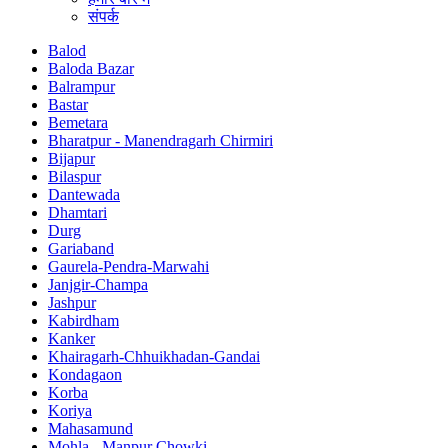
संपर्क
Balod
Baloda Bazar
Balrampur
Bastar
Bemetara
Bharatpur - Manendragarh Chirmiri
Bijapur
Bilaspur
Dantewada
Dhamtari
Durg
Gariaband
Gaurela-Pendra-Marwahi
Janjgir-Champa
Jashpur
Kabirdham
Kanker
Khairagarh-Chhuikhadan-Gandai
Kondagaon
Korba
Koriya
Mahasamund
Mohla - Manpur Chowki