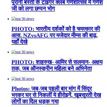
पुरानी बस्ती के टाइगर क्लब गणेशोत्सव में गणेश
जी को लगा छप्पन भोग
PHOTO: भारतीय दर्शकों को है चमत्कार की
आस, NZvsAFG पर मजेदार मीम्स की बाढ़,
यहाँ देखे
PHOTO: शाहरुख- आमिर से सलमान- अक्षय
तक, जब ऑनस्क्रीन महिला बने अभिनेता
Photos: जब-जब पहली बार मांग में सिंदूर
भरकर घर से निकलीं ये हीरोइनें, खूबसूरती देख
लोगों का दिल धड़क गया