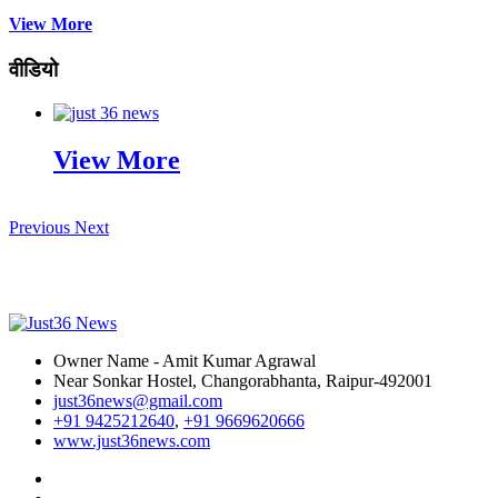
View More
वीडियो
View More
Previous
Next
Owner Name - Amit Kumar Agrawal
Near Sonkar Hostel, Changorabhanta, Raipur-492001
just36news@gmail.com
+91 9425212640
,
+91 9669620666
www.just36news.com