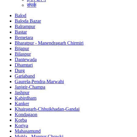
संपर्क
Balod
Baloda Bazar
Balrampur
Bastar
Bemetara
Bharatpur - Manendragarh Chirmiri
Bijapur
Bilaspur
Dantewada
Dhamtari
Durg
Gariaband
Gaurela-Pendra-Marwahi
Janjgir-Champa
Jashpur
Kabirdham
Kanker
Khairagarh-Chhuikhadan-Gandai
Kondagaon
Korba
Koriya
Mahasamund
Mohla - Manpur Chowki