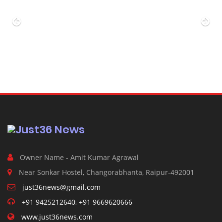
Previous
Ne
Owner Name - Amit Kumar Agrawal
Near Sonkar Hostel, Changorabhanta, Raipur-492001
just36news@gmail.com
+91 9425212640
,
+91 9669620666
www.just36news.com